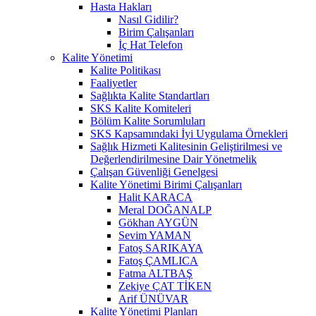
Hasta Hakları
Nasıl Gidilir?
Birim Çalışanları
İç Hat Telefon
Kalite Yönetimi
Kalite Politikası
Faaliyetler
Sağlıkta Kalite Standartları
SKS Kalite Komiteleri
Bölüm Kalite Sorumluları
SKS Kapsamındaki İyi Uygulama Örnekleri
Sağlık Hizmeti Kalitesinin Geliştirilmesi ve
Değerlendirilmesine Dair Yönetmelik
Çalışan Güvenliği Genelgesi
Kalite Yönetimi Birimi Çalışanları
Halit KARACA
Meral DOĞANALP
Gökhan AYGÜN
Sevim YAMAN
Fatoş SARIKAYA
Fatoş ÇAMLICA
Fatma ALTBAŞ
Zekiye ÇAT TİKEN
Arif ÜNÜVAR
Kalite Yönetimi Planları