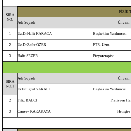
FİZİK
SIRA
NO:
Adı Soyadı
Ünvanı
1
Uz.Dr.Halit KARACA
Başhekim Yardımcısı
2
Uz.Dr.Zafer ÖZER
FTR. Uzm.
3
Halit SEZER
Fizyoterapist
Adı Soyadı
Ünvanı
SIRA
NO:1
Dr.Ertuğrul YARALI
Başhekim Yardımcısı
2
Filiz BALCI
Pratisyen H
3
Cansev KARAKAYA
Hemşire