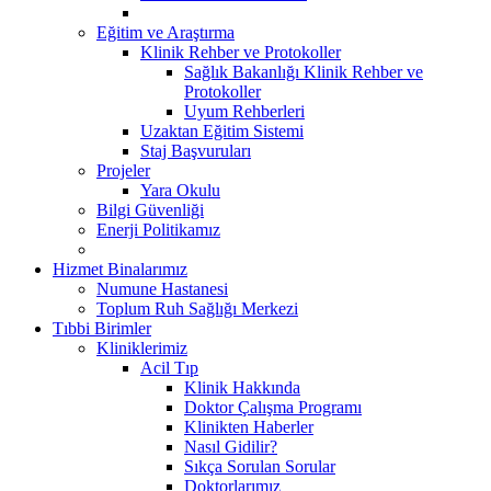
Eğitim ve Araştırma
Klinik Rehber ve Protokoller
Sağlık Bakanlığı Klinik Rehber ve
Protokoller
Uyum Rehberleri
Uzaktan Eğitim Sistemi
Staj Başvuruları
Projeler
Yara Okulu
Bilgi Güvenliği
Enerji Politikamız
Hizmet Binalarımız
Numune Hastanesi
Toplum Ruh Sağlığı Merkezi
Tıbbi Birimler
Kliniklerimiz
Acil Tıp
Klinik Hakkında
Doktor Çalışma Programı
Klinikten Haberler
Nasıl Gidilir?
Sıkça Sorulan Sorular
Doktorlarımız