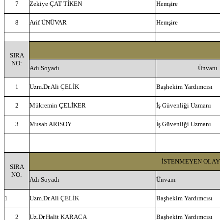
7
Zekiye ÇAT TİKEN
Hemşire
8
Arif ÜNÜVAR
Hemşire
SIRA
NO:
Adı Soyadı
Ünvanı
1
Uzm.Dr.Ali ÇELİK
Başhekim Yardımcısı
2
Mükremin ÇELİKER
İş Güvenliği Uzmanı
3
Musab ARISOY
İş Güvenliği Uzmanı
İSTENMEYEN OLAY
SIRA
NO:
Adı Soyadı
Ünvanı
1
Uzm.Dr.Ali ÇELİK
Başhekim Yardımcısı
2
Uz.Dr.Halit KARACA
Başhekim Yardımcısı