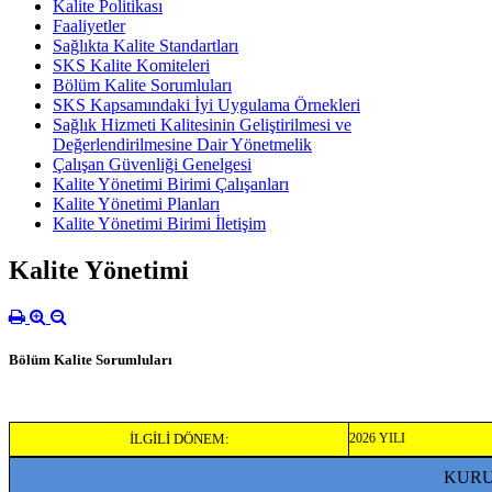
Kalite Politikası
Faaliyetler
Sağlıkta Kalite Standartları
SKS Kalite Komiteleri
Bölüm Kalite Sorumluları
SKS Kapsamındaki İyi Uygulama Örnekleri
Sağlık Hizmeti Kalitesinin Geliştirilmesi ve
Değerlendirilmesine Dair Yönetmelik
Çalışan Güvenliği Genelgesi
Kalite Yönetimi Birimi Çalışanları
Kalite Yönetimi Planları
Kalite Yönetimi Birimi İletişim
Kalite Yönetimi
Bölüm Kalite Sorumluları
İLGİLİ DÖNEM:
2026 YILI
KURU