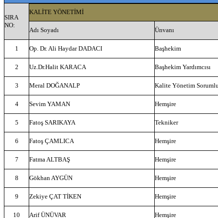
KALİTE YÖNETİMİ
SIRA
NO:
Adı Soyadı
Ünvanı
1
Op. Dr. Ali Haydar DADACI
Başhekim
2
Uz.Dr.Halit KARACA
Başhekim Yardımcısı
3
Meral DOĞANALP
Kalite Yönetim Soruml
4
Sevim YAMAN
Hemşire
5
Fatoş SARIKAYA
Tekniker
6
Fatoş ÇAMLICA
Hemşire
7
Fatma ALTBAŞ
Hemşire
8
Gökhan AYGÜN
Hemşire
9
Zekiye ÇAT TİKEN
Hemşire
10
Arif ÜNÜVAR
Hemşire