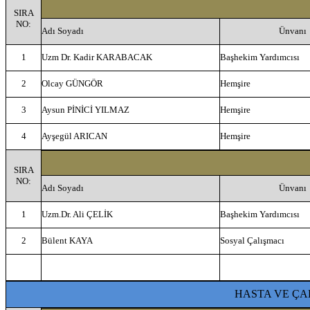
SIRA
NO:
Adı Soyadı
Ünvanı
1
Uzm Dr. Kadir KARABACAK
Başhekim Yardımcısı
2
Olcay GÜNGÖR
Hemşire
3
Aysun PİNİCİ YILMAZ
Hemşire
4
Ayşegül ARICAN
Hemşire
SIRA
NO:
Adı Soyadı
Ünvanı
1
Uzm.Dr. Ali ÇELİK
Başhekim Yardımcısı
2
Bülent KAYA
Sosyal Çalışmacı
HASTA VE ÇA