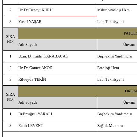
2
Uz.Dr.Cüneyt KURU
Mikrobiyoloji Uzm.
3
Yusuf YAŞAR
Lab. Teknisyeni
PATOL
SIRA
NO:
Adı Soyadı
Ünvanı
1
Uzm. Dr. Kadir KARABACAK
Başhekim Yardımcısı
2
Uz.Dr. Gamze AKÖZ
Patoloji Uzm.
3
Rüveyda TEKİN
Lab. Teknisyeni
ORGAN
SIRA
NO:
Adı Soyadı
Ünvanı
1
Dr.Ertuğrul YARALI
Başhekim Yardımcısı
3
Fatih LEVENT
Sağlık Memuru