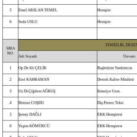
5
Emel ARSLAN TEMEL
Hemşire
6
Seda USLU
Hemşire
TEMİZLİK, DEZE
SIRA
NO:
Adı Soyadı
Ünvanı
1
Op.Dr.Ali ÇELİK
Başhekim Yardımcısı
2
Erol KAHRAMAN
Destek Kalite Müdürü
3
Uz.Dr.Çiğdem AĞKUŞ
İntaniye Uzm.
4
Binnur COŞDU
Diş.Protez Tekn.
5
Şenay DAĞLI
EKK Hemşiresi
6
Yeşim KÖMÜRCÜ
EKK Hemşiresi