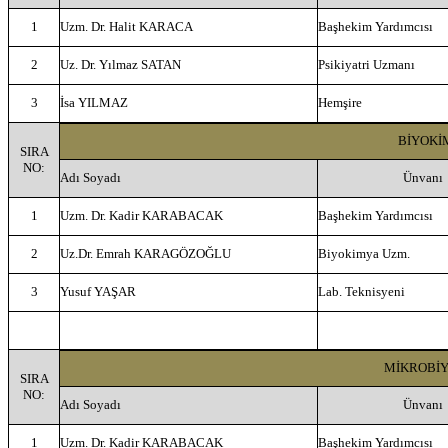
1
Uzm. Dr. Halit KARACA
Başhekim Yardımcısı
2
Uz. Dr. Yılmaz SATAN
Psikiyatri Uzmanı
3
İsa YILMAZ
Hemşire
BİYOKİ
SIRA
NO:
Adı Soyadı
Ünvanı
1
Uzm. Dr. Kadir KARABACAK
Başhekim Yardımcısı
2
Uz.Dr. Emrah KARAGÖZOĞLU
Biyokimya Uzm.
3
Yusuf YAŞAR
Lab. Teknisyeni
MİKROBİY
SIRA
NO:
Adı Soyadı
Ünvanı
1
Uzm. Dr. Kadir KARABACAK
Başhekim Yardımcısı