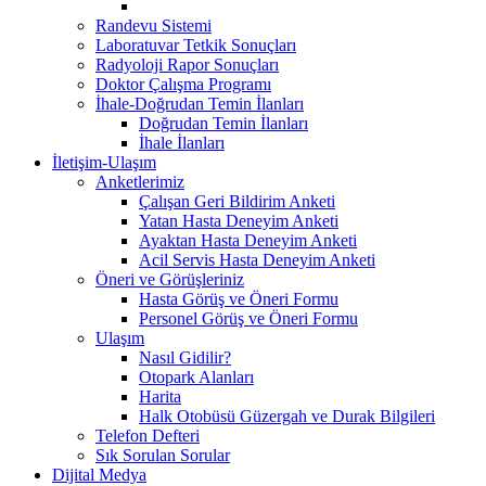
Randevu Sistemi
Laboratuvar Tetkik Sonuçları
Radyoloji Rapor Sonuçları
Doktor Çalışma Programı
İhale-Doğrudan Temin İlanları
Doğrudan Temin İlanları
İhale İlanları
İletişim-Ulaşım
Anketlerimiz
Çalışan Geri Bildirim Anketi
Yatan Hasta Deneyim Anketi
Ayaktan Hasta Deneyim Anketi
Acil Servis Hasta Deneyim Anketi
Öneri ve Görüşleriniz
Hasta Görüş ve Öneri Formu
Personel Görüş ve Öneri Formu
Ulaşım
Nasıl Gidilir?
Otopark Alanları
Harita
Halk Otobüsü Güzergah ve Durak Bilgileri
Telefon Defteri
Sık Sorulan Sorular
Dijital Medya