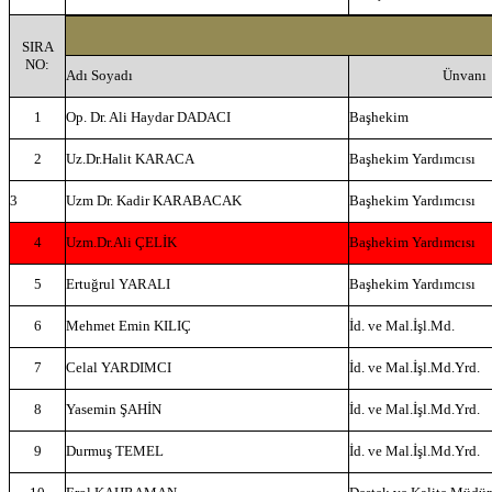
SIRA
NO:
Adı Soyadı
Ünvanı
1
Op. Dr. Ali Haydar DADACI
Başhekim
2
Uz.Dr.Halit KARACA
Başhekim Yardımcısı
3
Uzm Dr. Kadir KARABACAK
Başhekim Yardımcısı
4
Uzm.Dr.Ali ÇELİK
Başhekim Yardımcısı
5
Ertuğrul YARALI
Başhekim Yardımcısı
6
Mehmet Emin KILIÇ
İd. ve Mal.İşl.Md.
7
Celal YARDIMCI
İd. ve Mal.İşl.Md.Yrd.
8
Yasemin ŞAHİN
İd. ve Mal.İşl.Md.Yrd.
9
Durmuş TEMEL
İd. ve Mal.İşl.Md.Yrd.