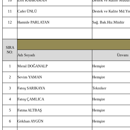
10
Erol KAHRAMAN
Destek ve Kalite Müdü
11
Cafer ÜNLÜ
Destek ve Kalite Md.Yr
12
Hamide PARLATAN
Sağ. Bak.Hiz.Müdür
SIRA
NO:
Adı Soyadı
Ünvanı
1
Meral DOĞANALP
Hemşire
2
Sevim YAMAN
Hemşire
3
Fatoş SARIKAYA
Tekniker
4
Fatoş ÇAMLICA
Hemşire
5
Fatma ALTBAŞ
Hemşire
6
Gökhan AYGÜN
Hemşire