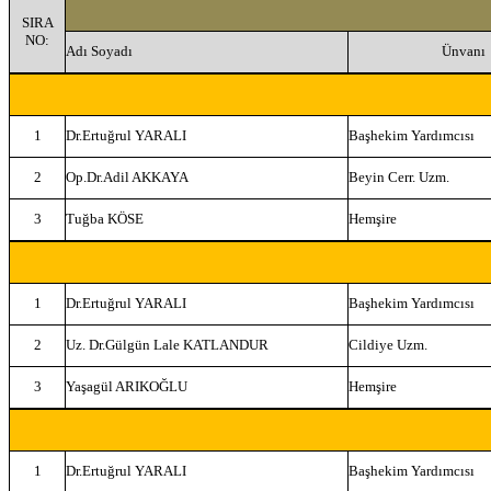
SIRA
NO:
Adı Soyadı
Ünvanı
1
Dr.Ertuğrul YARALI
Başhekim Yardımcısı
2
Op.Dr.Adil AKKAYA
Beyin Cerr. Uzm.
3
Tuğba KÖSE
Hemşire
1
Dr.Ertuğrul YARALI
Başhekim Yardımcısı
2
Uz. Dr.Gülgün Lale KATLANDUR
Cildiye Uzm.
3
Yaşagül ARIKOĞLU
Hemşire
1
Dr.Ertuğrul YARALI
Başhekim Yardımcısı