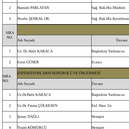
2
Hamide PARLATAN
Sağ. Bak.Hiz.Müdürü
3
Nesibe ŞENKAL OK
Sağ. Bak.Hiz.Koordinat
SIRA
NO:
Adı Soyadı
Ünvanı
1
Uz. Dr. Halit KARACA
Başhekim Yardımcısı
2
Ersin GÜNER
Eczacı
ENFEKSİYONLARIN KONTROLÜ VE ÖNLENMESİ
SIRA
NO:
Adı Soyadı
Ünvanı
1
Uz.Dr.Halit KARACA
Başhekim Yardımcısı
2
Uz.Dr. Fatma ÇÖLKESEN
Enf. Hast. Uz.
3
Şenay DAĞLI
Hemşire
4
Yeşim KÖMÜRCÜ
Hemşire