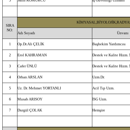
5
Salih KÖMÜRCÜ
İş Güvenliği Uzmanı
KİMYASAL,BİYOLOJİK,RADYA
SIRA
NO:
Adı Soyadı
Ünvanı
1
Op.Dr.Ali ÇELİK
Başhekim Yardımcısı
2
Erol KAHRAMAN
Destek ve Kalite Hizm.
3
Cafer ÜNLÜ
Destek ve Kalite Hizm.
4
Orhan ARSLAN
Uzm.Dr.
5
Uz. Dr. Mehmet YORTANLI
Acil Tıp Uzm.
6
Musab ARISOY
İSG Uzm.
7
Durgül ÇOLAK
Hemşire