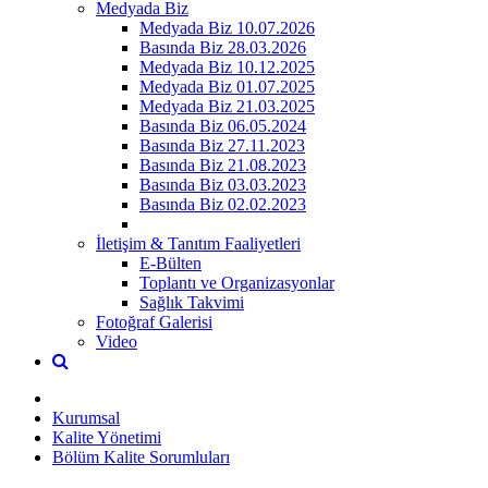
Medyada Biz
Medyada Biz 10.07.2026
Basında Biz 28.03.2026
Medyada Biz 10.12.2025
Medyada Biz 01.07.2025
Medyada Biz 21.03.2025
Basında Biz 06.05.2024
Basında Biz 27.11.2023
Basında Biz 21.08.2023
Basında Biz 03.03.2023
Basında Biz 02.02.2023
İletişim & Tanıtım Faaliyetleri
E-Bülten
Toplantı ve Organizasyonlar
Sağlık Takvimi
Fotoğraf Galerisi
Video
Kurumsal
Kalite Yönetimi
Bölüm Kalite Sorumluları