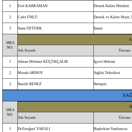
1
Erol KAHRAMAN
Destek Kalite Müdürü
2
Cafer ÜNLÜ
Destek ve Kalite Hizm.
3
Sami ÖZTÜRK
İmam
S
SIRA
NO:
Adı Soyadı
Ünvanı
1
Adnan Mehmet KÜÇÜKÇALIK
İşyeri Hekimi
2
Musab ARISOY
Sağlık Teknikeri
3
Hanife BENEZ
Hemşire
SAĞ
H
SIRA
NO:
Adı Soyadı
Ünvanı
1
Dr.Ertuğrul YARALI
Başhekim Yardımcısı