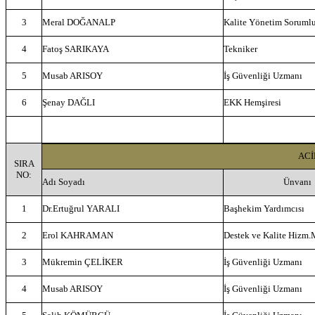
3
Meral DOĞANALP
Kalite Yönetim Soruml
4
Fatoş SARIKAYA
Tekniker
5
Musab ARISOY
İş Güvenliği Uzmanı
6
Şenay DAĞLI
EKK Hemşiresi
ACİ
SIRA
NO:
Adı Soyadı
Ünvanı
1
Dr.Ertuğrul YARALI
Başhekim Yardımcısı
2
Erol KAHRAMAN
Destek ve Kalite Hizm
3
Mükremin ÇELİKER
İş Güvenliği Uzmanı
4
Musab ARISOY
İş Güvenliği Uzmanı