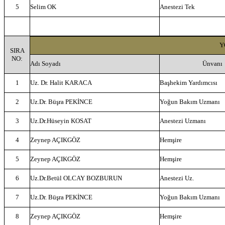
5
Selim OK
Anestezi Tek
Y
SIRA
NO:
Adı Soyadı
Ünvanı
1
Uz. Dr. Halit KARACA
Başhekim Yardımcısı
2
Uz.Dr. Büşra PEKİNCE
Yoğun Bakım Uzmanı
3
Uz.Dr.Hüseyin KOSAT
Anestezi Uzmanı
4
Zeynep AÇIKGÖZ
Hemşire
5
Zeynep AÇIKGÖZ
Hemşire
6
Uz.Dr.Betül OLCAY BOZBURUN
Anestezi Uz.
7
Uz.Dr. Büşra PEKİNCE
Yoğun Bakım Uzmanı
8
Zeynep AÇIKGÖZ
Hemşire