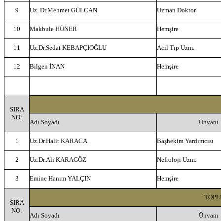
9
Uz. Dr.Mehmet GÜLCAN
Uzman Doktor
10
Makbule HÜNER
Hemşire
11
Uz.Dr.Sedat KEBAPÇIOĞLU
Acil Tıp Uzm.
12
Bilgen İNAN
Hemşire
SIRA
NO:
Adı Soyadı
Ünvanı
1
Uz.Dr.Halit KARACA
Başhekim Yardımcısı
2
Uz.Dr.Ali KARAGÖZ
Nefroloji Uzm.
3
Emine Hanım YALÇIN
Hemşire
TOPL
SIRA
NO:
Adı Soyadı
Ünvanı