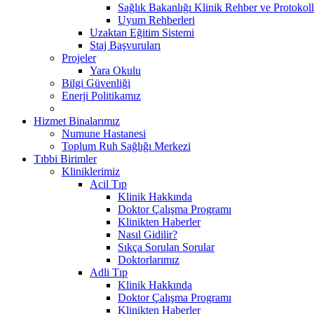
Sağlık Bakanlığı Klinik Rehber ve Protokoll
Uyum Rehberleri
Uzaktan Eğitim Sistemi
Staj Başvuruları
Projeler
Yara Okulu
Bilgi Güvenliği
Enerji Politikamız
Hizmet Binalarımız
Numune Hastanesi
Toplum Ruh Sağlığı Merkezi
Tıbbi Birimler
Kliniklerimiz
Acil Tıp
Klinik Hakkında
Doktor Çalışma Programı
Klinikten Haberler
Nasıl Gidilir?
Sıkça Sorulan Sorular
Doktorlarımız
Adli Tıp
Klinik Hakkında
Doktor Çalışma Programı
Klinikten Haberler