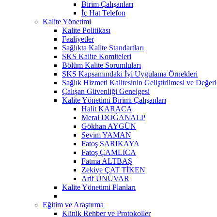
Birim Çalışanları
İç Hat Telefon
Kalite Yönetimi
Kalite Politikası
Faaliyetler
Sağlıkta Kalite Standartları
SKS Kalite Komiteleri
Bölüm Kalite Sorumluları
SKS Kapsamındaki İyi Uygulama Örnekleri
Sağlık Hizmeti Kalitesinin Geliştirilmesi ve Değer
Çalışan Güvenliği Genelgesi
Kalite Yönetimi Birimi Çalışanları
Halit KARACA
Meral DOĞANALP
Gökhan AYGÜN
Sevim YAMAN
Fatoş SARIKAYA
Fatoş ÇAMLICA
Fatma ALTBAŞ
Zekiye ÇAT TİKEN
Arif ÜNÜVAR
Kalite Yönetimi Planları
Eğitim ve Araştırma
Klinik Rehber ve Protokoller