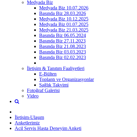
Medyada Biz
Medyada Biz 10.07.2026
Basında Biz 28.03.2026
Medyada Biz 10.12.2025
Medyada Biz 01.07.2025
Medyada Biz 21.03.2025
Basında Biz 06.05.2024
Basında Biz 27.11.2023
Basında Biz 21.08.2023
Basında Biz 03.03.2023
Basında Biz 02.02.2023
İletişim & Tanıtım Faaliyetleri
E-Bülten
Toplantı ve Organizasyonlar
Sağlık Takvimi
Fotoğraf Galerisi
Video
İletişim-Ulaşım
Anketlerimiz
Acil Servis Hasta Deneyim Anketi