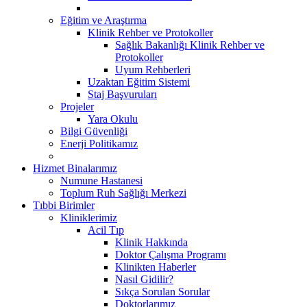
Eğitim ve Araştırma
Klinik Rehber ve Protokoller
Sağlık Bakanlığı Klinik Rehber ve
Protokoller
Uyum Rehberleri
Uzaktan Eğitim Sistemi
Staj Başvuruları
Projeler
Yara Okulu
Bilgi Güvenliği
Enerji Politikamız
Hizmet Binalarımız
Numune Hastanesi
Toplum Ruh Sağlığı Merkezi
Tıbbi Birimler
Kliniklerimiz
Acil Tıp
Klinik Hakkında
Doktor Çalışma Programı
Klinikten Haberler
Nasıl Gidilir?
Sıkça Sorulan Sorular
Doktorlarımız