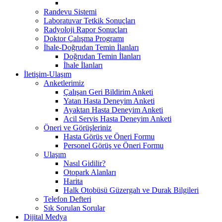
Randevu Sistemi
Laboratuvar Tetkik Sonuçları
Radyoloji Rapor Sonuçları
Doktor Çalışma Programı
İhale-Doğrudan Temin İlanları
Doğrudan Temin İlanları
İhale İlanları
İletişim-Ulaşım
Anketlerimiz
Çalışan Geri Bildirim Anketi
Yatan Hasta Deneyim Anketi
Ayaktan Hasta Deneyim Anketi
Acil Servis Hasta Deneyim Anketi
Öneri ve Görüşleriniz
Hasta Görüş ve Öneri Formu
Personel Görüş ve Öneri Formu
Ulaşım
Nasıl Gidilir?
Otopark Alanları
Harita
Halk Otobüsü Güzergah ve Durak Bilgileri
Telefon Defteri
Sık Sorulan Sorular
Dijital Medya