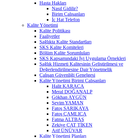
Hasta Hakları
Nasıl Gidilir?
Birim Çalışanları
İç Hat Telefon
Kalite Yönetimi
Kalite Politikası
Faaliyetler
Sağlıkta Kalite Standartları
SKS Kalite Komiteleri
Bölüm Kalite Sorumluları
SKS Kapsamındaki İyi Uygulama Örnekleri
Sağlık Hizmeti Kalitesinin Geliştirilmesi ve
Değerlendirilmesine Dair Yönetmelik
Çalışan Güvenliği Genelgesi
Kalite Yönetimi Birimi Çalışanları
Halit KARACA
Meral DOĞANALP
Gökhan AYGÜN
Sevim YAMAN
Fatoş SARIKAYA
Fatoş ÇAMLICA
Fatma ALTBAŞ
Zekiye ÇAT TİKEN
Arif ÜNÜVAR
Kalite Yönetimi Planları