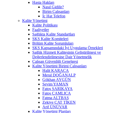
Hasta Hakları
Nasıl Gidilir?
Birim Çalışanları
İç Hat Telefon
Kalite Yönetimi
Kalite Politikası
Faaliyetler
Sağlıkta Kalite Standartları
SKS Kalite Komiteleri
Bölüm Kalite Sorumluları
SKS Kapsamındaki İyi Uygulama Örnekleri
Sağlık Hizmeti Kalitesinin Geliştirilmesi ve
Değerlendirilmesine Dair Yönetmelik
Çalışan Güvenliği Genelgesi
Kalite Yönetimi Birimi Çalışanları
Halit KARACA
Meral DOĞANALP
Gökhan AYGÜN
Sevim YAMAN
Fatoş SARIKAYA
Fatoş ÇAMLICA
Fatma ALTBAŞ
Zekiye ÇAT TİKEN
Arif ÜNÜVAR
Kalite Yönetimi Planları