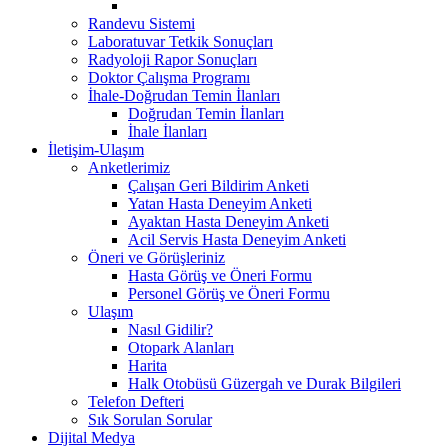
Randevu Sistemi
Laboratuvar Tetkik Sonuçları
Radyoloji Rapor Sonuçları
Doktor Çalışma Programı
İhale-Doğrudan Temin İlanları
Doğrudan Temin İlanları
İhale İlanları
İletişim-Ulaşım
Anketlerimiz
Çalışan Geri Bildirim Anketi
Yatan Hasta Deneyim Anketi
Ayaktan Hasta Deneyim Anketi
Acil Servis Hasta Deneyim Anketi
Öneri ve Görüşleriniz
Hasta Görüş ve Öneri Formu
Personel Görüş ve Öneri Formu
Ulaşım
Nasıl Gidilir?
Otopark Alanları
Harita
Halk Otobüsü Güzergah ve Durak Bilgileri
Telefon Defteri
Sık Sorulan Sorular
Dijital Medya