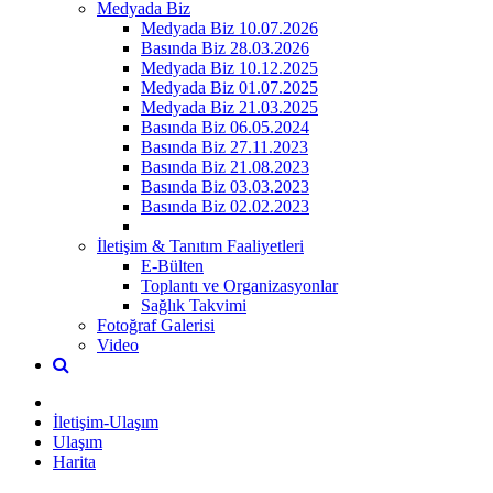
Medyada Biz
Medyada Biz 10.07.2026
Basında Biz 28.03.2026
Medyada Biz 10.12.2025
Medyada Biz 01.07.2025
Medyada Biz 21.03.2025
Basında Biz 06.05.2024
Basında Biz 27.11.2023
Basında Biz 21.08.2023
Basında Biz 03.03.2023
Basında Biz 02.02.2023
İletişim & Tanıtım Faaliyetleri
E-Bülten
Toplantı ve Organizasyonlar
Sağlık Takvimi
Fotoğraf Galerisi
Video
İletişim-Ulaşım
Ulaşım
Harita