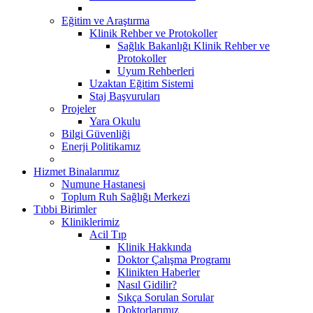
Eğitim ve Araştırma
Klinik Rehber ve Protokoller
Sağlık Bakanlığı Klinik Rehber ve
Protokoller
Uyum Rehberleri
Uzaktan Eğitim Sistemi
Staj Başvuruları
Projeler
Yara Okulu
Bilgi Güvenliği
Enerji Politikamız
Hizmet Binalarımız
Numune Hastanesi
Toplum Ruh Sağlığı Merkezi
Tıbbi Birimler
Kliniklerimiz
Acil Tıp
Klinik Hakkında
Doktor Çalışma Programı
Klinikten Haberler
Nasıl Gidilir?
Sıkça Sorulan Sorular
Doktorlarımız