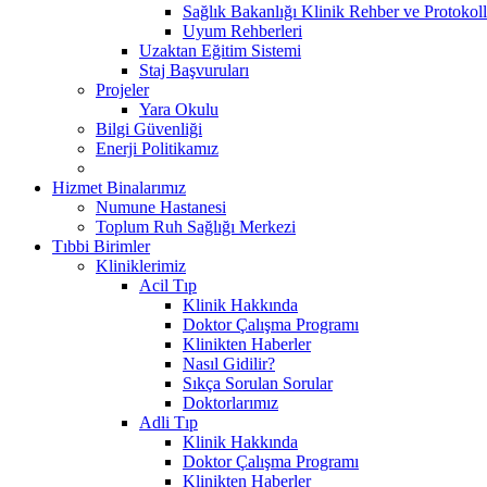
Sağlık Bakanlığı Klinik Rehber ve Protokoll
Uyum Rehberleri
Uzaktan Eğitim Sistemi
Staj Başvuruları
Projeler
Yara Okulu
Bilgi Güvenliği
Enerji Politikamız
Hizmet Binalarımız
Numune Hastanesi
Toplum Ruh Sağlığı Merkezi
Tıbbi Birimler
Kliniklerimiz
Acil Tıp
Klinik Hakkında
Doktor Çalışma Programı
Klinikten Haberler
Nasıl Gidilir?
Sıkça Sorulan Sorular
Doktorlarımız
Adli Tıp
Klinik Hakkında
Doktor Çalışma Programı
Klinikten Haberler