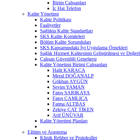
Birim Çalışanları
İç Hat Telefon
Kalite Yönetimi
Kalite Politikası
Faaliyetler
Sağlıkta Kalite Standartları
SKS Kalite Komiteleri
Bölüm Kalite Sorumluları
SKS Kapsamındaki İyi Uygulama Örnekleri
Sağlık Hizmeti Kalitesinin Geliştirilmesi ve Değer
Çalışan Güvenliği Genelgesi
Kalite Yönetimi Birimi Çalışanları
Halit KARACA
Meral DOĞANALP
Gökhan AYGÜN
Sevim YAMAN
Fatoş SARIKAYA
Fatoş ÇAMLICA
Fatma ALTBAŞ
Zekiye ÇAT TİKEN
Arif ÜNÜVAR
Kalite Yönetimi Planları
Eğitim ve Araştırma
Klinik Rehber ve Protokoller