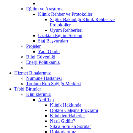
Eğitim ve Araştırma
Klinik Rehber ve Protokoller
Sağlık Bakanlığı Klinik Rehber ve
Protokoller
Uyum Rehberleri
Uzaktan Eğitim Sistemi
Staj Başvuruları
Projeler
Yara Okulu
Bilgi Güvenliği
Enerji Politikamız
Hizmet Binalarımız
Numune Hastanesi
Toplum Ruh Sağlığı Merkezi
Tıbbi Birimler
Kliniklerimiz
Acil Tıp
Klinik Hakkında
Doktor Çalışma Programı
Klinikten Haberler
Nasıl Gidilir?
Sıkça Sorulan Sorular
Doktorlarımız