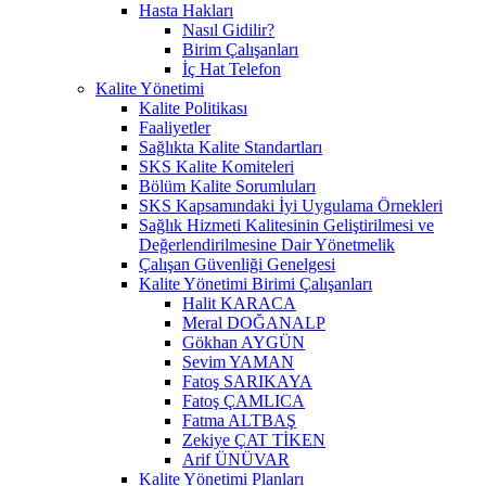
Hasta Hakları
Nasıl Gidilir?
Birim Çalışanları
İç Hat Telefon
Kalite Yönetimi
Kalite Politikası
Faaliyetler
Sağlıkta Kalite Standartları
SKS Kalite Komiteleri
Bölüm Kalite Sorumluları
SKS Kapsamındaki İyi Uygulama Örnekleri
Sağlık Hizmeti Kalitesinin Geliştirilmesi ve
Değerlendirilmesine Dair Yönetmelik
Çalışan Güvenliği Genelgesi
Kalite Yönetimi Birimi Çalışanları
Halit KARACA
Meral DOĞANALP
Gökhan AYGÜN
Sevim YAMAN
Fatoş SARIKAYA
Fatoş ÇAMLICA
Fatma ALTBAŞ
Zekiye ÇAT TİKEN
Arif ÜNÜVAR
Kalite Yönetimi Planları