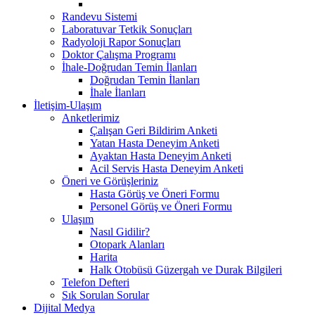
Randevu Sistemi
Laboratuvar Tetkik Sonuçları
Radyoloji Rapor Sonuçları
Doktor Çalışma Programı
İhale-Doğrudan Temin İlanları
Doğrudan Temin İlanları
İhale İlanları
İletişim-Ulaşım
Anketlerimiz
Çalışan Geri Bildirim Anketi
Yatan Hasta Deneyim Anketi
Ayaktan Hasta Deneyim Anketi
Acil Servis Hasta Deneyim Anketi
Öneri ve Görüşleriniz
Hasta Görüş ve Öneri Formu
Personel Görüş ve Öneri Formu
Ulaşım
Nasıl Gidilir?
Otopark Alanları
Harita
Halk Otobüsü Güzergah ve Durak Bilgileri
Telefon Defteri
Sık Sorulan Sorular
Dijital Medya