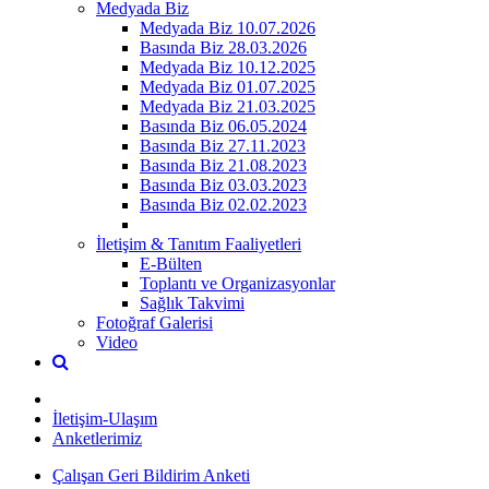
Medyada Biz
Medyada Biz 10.07.2026
Basında Biz 28.03.2026
Medyada Biz 10.12.2025
Medyada Biz 01.07.2025
Medyada Biz 21.03.2025
Basında Biz 06.05.2024
Basında Biz 27.11.2023
Basında Biz 21.08.2023
Basında Biz 03.03.2023
Basında Biz 02.02.2023
İletişim & Tanıtım Faaliyetleri
E-Bülten
Toplantı ve Organizasyonlar
Sağlık Takvimi
Fotoğraf Galerisi
Video
İletişim-Ulaşım
Anketlerimiz
Çalışan Geri Bildirim Anketi