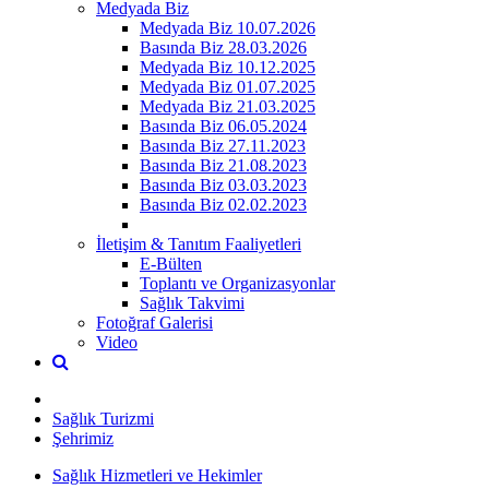
Medyada Biz
Medyada Biz 10.07.2026
Basında Biz 28.03.2026
Medyada Biz 10.12.2025
Medyada Biz 01.07.2025
Medyada Biz 21.03.2025
Basında Biz 06.05.2024
Basında Biz 27.11.2023
Basında Biz 21.08.2023
Basında Biz 03.03.2023
Basında Biz 02.02.2023
İletişim & Tanıtım Faaliyetleri
E-Bülten
Toplantı ve Organizasyonlar
Sağlık Takvimi
Fotoğraf Galerisi
Video
Sağlık Turizmi
Şehrimiz
Sağlık Hizmetleri ve Hekimler