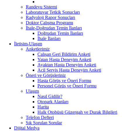
Randevu Sistemi
Laboratuvar Tetkik Sonuçları
Radyoloji Rapor Sonuçları
Doktor Çalışma Programı
İhale-Doğrudan Temin İlanları
Doğrudan Temin İlanları
İhale İlanları
İletişim-Ulaşım
Anketlerimiz
Çalışan Geri Bildirim Anketi
Yatan Hasta Deneyim Anketi
Ayaktan Hasta Deneyim Anketi
Acil Servis Hasta Deneyim Anketi
Öneri ve Görüşleriniz
Hasta Görüş ve Öneri Formu
Personel Görüş ve Öneri Formu
Ulaşım
Nasıl Gidilir?
Otopark Alanları
Harita
Halk Otobüsü Güzergah ve Durak Bilgileri
Telefon Defteri
Sık Sorulan Sorular
Dijital Medya