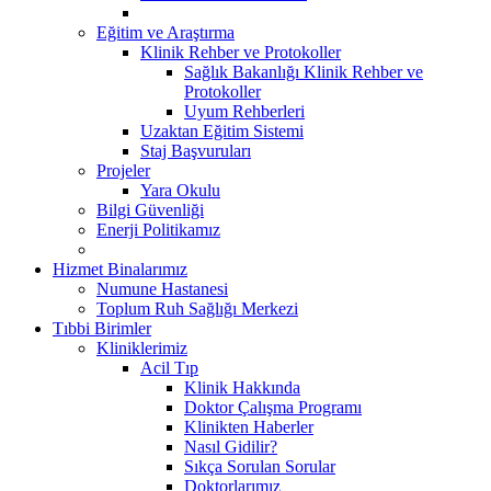
Eğitim ve Araştırma
Klinik Rehber ve Protokoller
Sağlık Bakanlığı Klinik Rehber ve
Protokoller
Uyum Rehberleri
Uzaktan Eğitim Sistemi
Staj Başvuruları
Projeler
Yara Okulu
Bilgi Güvenliği
Enerji Politikamız
Hizmet Binalarımız
Numune Hastanesi
Toplum Ruh Sağlığı Merkezi
Tıbbi Birimler
Kliniklerimiz
Acil Tıp
Klinik Hakkında
Doktor Çalışma Programı
Klinikten Haberler
Nasıl Gidilir?
Sıkça Sorulan Sorular
Doktorlarımız