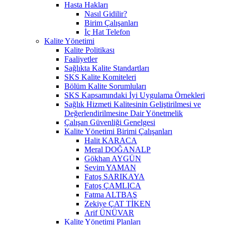
Hasta Hakları
Nasıl Gidilir?
Birim Çalışanları
İç Hat Telefon
Kalite Yönetimi
Kalite Politikası
Faaliyetler
Sağlıkta Kalite Standartları
SKS Kalite Komiteleri
Bölüm Kalite Sorumluları
SKS Kapsamındaki İyi Uygulama Örnekleri
Sağlık Hizmeti Kalitesinin Geliştirilmesi ve
Değerlendirilmesine Dair Yönetmelik
Çalışan Güvenliği Genelgesi
Kalite Yönetimi Birimi Çalışanları
Halit KARACA
Meral DOĞANALP
Gökhan AYGÜN
Sevim YAMAN
Fatoş SARIKAYA
Fatoş ÇAMLICA
Fatma ALTBAŞ
Zekiye ÇAT TİKEN
Arif ÜNÜVAR
Kalite Yönetimi Planları