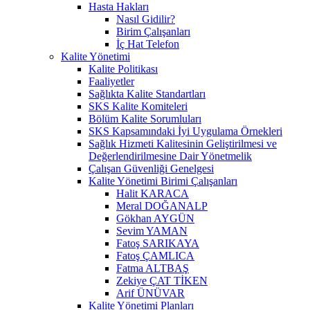
Hasta Hakları
Nasıl Gidilir?
Birim Çalışanları
İç Hat Telefon
Kalite Yönetimi
Kalite Politikası
Faaliyetler
Sağlıkta Kalite Standartları
SKS Kalite Komiteleri
Bölüm Kalite Sorumluları
SKS Kapsamındaki İyi Uygulama Örnekleri
Sağlık Hizmeti Kalitesinin Geliştirilmesi ve
Değerlendirilmesine Dair Yönetmelik
Çalışan Güvenliği Genelgesi
Kalite Yönetimi Birimi Çalışanları
Halit KARACA
Meral DOĞANALP
Gökhan AYGÜN
Sevim YAMAN
Fatoş SARIKAYA
Fatoş ÇAMLICA
Fatma ALTBAŞ
Zekiye ÇAT TİKEN
Arif ÜNÜVAR
Kalite Yönetimi Planları