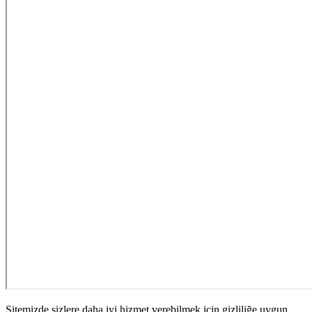
Sitemizde sizlere daha iyi hizmet verebilmek için gizliliğe uygun