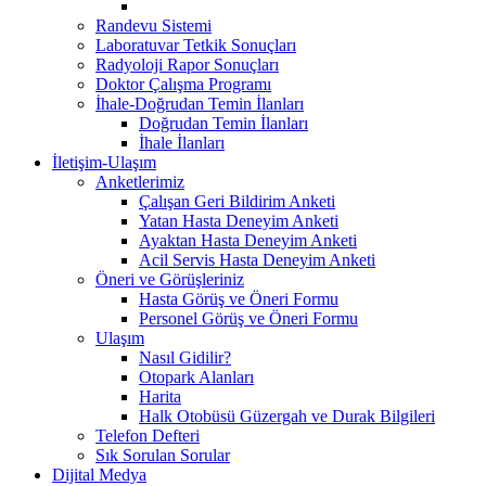
Randevu Sistemi
Laboratuvar Tetkik Sonuçları
Radyoloji Rapor Sonuçları
Doktor Çalışma Programı
İhale-Doğrudan Temin İlanları
Doğrudan Temin İlanları
İhale İlanları
İletişim-Ulaşım
Anketlerimiz
Çalışan Geri Bildirim Anketi
Yatan Hasta Deneyim Anketi
Ayaktan Hasta Deneyim Anketi
Acil Servis Hasta Deneyim Anketi
Öneri ve Görüşleriniz
Hasta Görüş ve Öneri Formu
Personel Görüş ve Öneri Formu
Ulaşım
Nasıl Gidilir?
Otopark Alanları
Harita
Halk Otobüsü Güzergah ve Durak Bilgileri
Telefon Defteri
Sık Sorulan Sorular
Dijital Medya