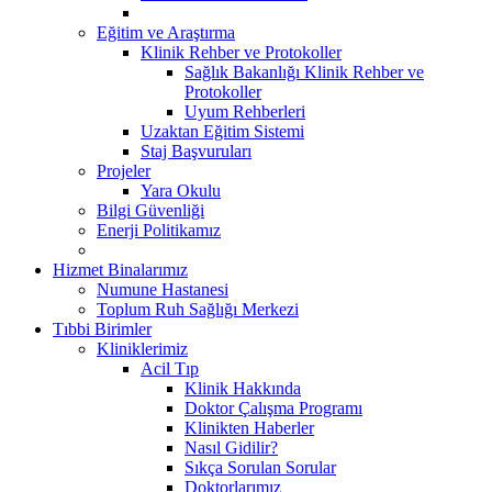
Eğitim ve Araştırma
Klinik Rehber ve Protokoller
Sağlık Bakanlığı Klinik Rehber ve
Protokoller
Uyum Rehberleri
Uzaktan Eğitim Sistemi
Staj Başvuruları
Projeler
Yara Okulu
Bilgi Güvenliği
Enerji Politikamız
Hizmet Binalarımız
Numune Hastanesi
Toplum Ruh Sağlığı Merkezi
Tıbbi Birimler
Kliniklerimiz
Acil Tıp
Klinik Hakkında
Doktor Çalışma Programı
Klinikten Haberler
Nasıl Gidilir?
Sıkça Sorulan Sorular
Doktorlarımız