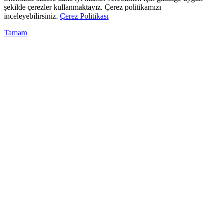
şekilde çerezler kullanmaktayız. Çerez politikamızı
inceleyebilirsiniz.
Çerez Politikası
Tamam