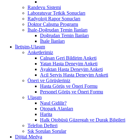
Randevu Sistemi
Laboratuvar Tetkik Sonuçları
Radyoloji Rapor Sonuçları
Doktor Çalışma Programı
İhale-Doğrudan Temin İlanları
Doğrudan Temin İlanları
İhale İlanları
İletişim-Ulaşım
Anketlerimiz
Çalışan Geri Bildirim Anketi
Yatan Hasta Deneyim Anketi
Ayaktan Hasta Deneyim Anketi
Acil Servis Hasta Deneyim Anketi
Öneri ve Görüşleriniz
Hasta Görüş ve Öneri Formu
Personel Görüş ve Öneri Formu
Ulaşım
Nasıl Gidilir?
Otopark Alanları
Harita
Halk Otobüsü Güzergah ve Durak Bilgileri
Telefon Defteri
Sık Sorulan Sorular
Dijital Medya