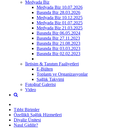
Medyada Biz
Medyada Biz 10.07.2026
Basında Biz 28.03.2026
Medyada Biz 10.12.2025
Medyada Biz 01.07.2025
Medyada Biz 21.03.2025
Basında Biz 06.05.2024
Basında Biz 27.11.2023
Basında Biz 21.08.2023
Basında Biz 03.03.2023
Basında Biz 02.02.2023
İletişim & Tanıtım Faaliyetleri
E-Bülten
Toplantı ve Organizasyonlar
Sağlık Takvimi
Fotoğraf Galerisi
Video
Tıbbi Birimler
Özellikli Sağlık Hizmetleri
Diyaliz Ünitesi
Nasıl Gidilir?