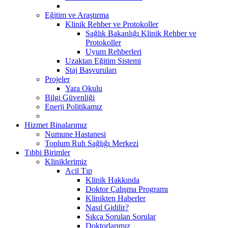
Eğitim ve Araştırma
Klinik Rehber ve Protokoller
Sağlık Bakanlığı Klinik Rehber ve
Protokoller
Uyum Rehberleri
Uzaktan Eğitim Sistemi
Staj Başvuruları
Projeler
Yara Okulu
Bilgi Güvenliği
Enerji Politikamız
Hizmet Binalarımız
Numune Hastanesi
Toplum Ruh Sağlığı Merkezi
Tıbbi Birimler
Kliniklerimiz
Acil Tıp
Klinik Hakkında
Doktor Çalışma Programı
Klinikten Haberler
Nasıl Gidilir?
Sıkça Sorulan Sorular
Doktorlarımız