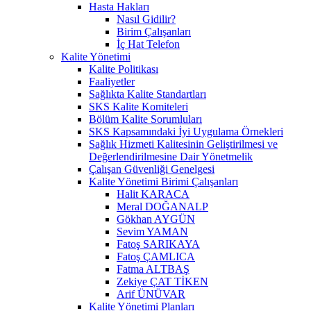
Hasta Hakları
Nasıl Gidilir?
Birim Çalışanları
İç Hat Telefon
Kalite Yönetimi
Kalite Politikası
Faaliyetler
Sağlıkta Kalite Standartları
SKS Kalite Komiteleri
Bölüm Kalite Sorumluları
SKS Kapsamındaki İyi Uygulama Örnekleri
Sağlık Hizmeti Kalitesinin Geliştirilmesi ve
Değerlendirilmesine Dair Yönetmelik
Çalışan Güvenliği Genelgesi
Kalite Yönetimi Birimi Çalışanları
Halit KARACA
Meral DOĞANALP
Gökhan AYGÜN
Sevim YAMAN
Fatoş SARIKAYA
Fatoş ÇAMLICA
Fatma ALTBAŞ
Zekiye ÇAT TİKEN
Arif ÜNÜVAR
Kalite Yönetimi Planları